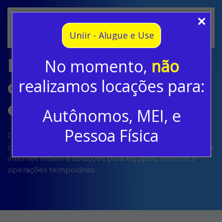
Skip to main content
Uniir - Alugue e Use
Blog sobre aluguel
No momento,
não
realizamos locações para:
de celular para
empresas
Autônomos, MEI, e
Pessoa Física
Conteúdos práticos sobre aluguel de celular
corporativo, modelos de smartphones, linha telefônica,
internet móvel e soluções para equipes, eventos e
operações temporárias.