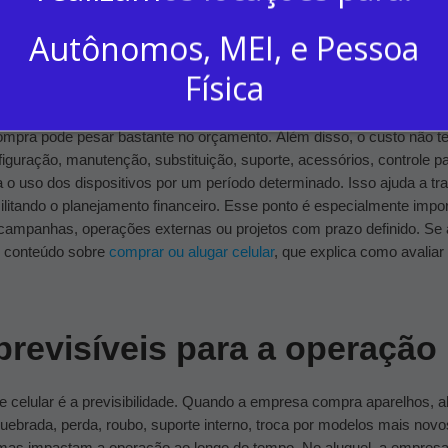
nvestimento inicial
Autônomos, MEI, e Pessoa
Física
l de celular é a redução do investimento inicial.
Quando a empresa 
go no início. Se forem poucos aparelhos, isso pode ser administráv
compra pode pesar bastante no orçamento.
Além disso, o custo não t
guração, manutenção, substituição, suporte, acessórios, controle pa
a o uso dos dispositivos por um período determinado. Isso ajuda a t
ilitando o planejamento financeiro.
Esse ponto é especialmente impo
 campanhas, operações externas ou projetos com prazo definido.
Se 
o conteúdo sobre
comprar ou alugar celular
, que explica como avaliar
previsíveis para a operação
 celular é a previsibilidade.
Quando a empresa compra aparelhos, a
uebrada, perda, roubo, suporte interno, troca por modelos mais novo
, mas impactam a operação ao longo do tempo.
No aluguel, a empresa