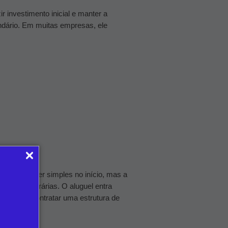
 investimento inicial e manter a
undário. Em muitas empresas, ele
pode parecer simples no início, mas a
ndas temporárias.
O aluguel entra
 passa a contratar uma estrutura de