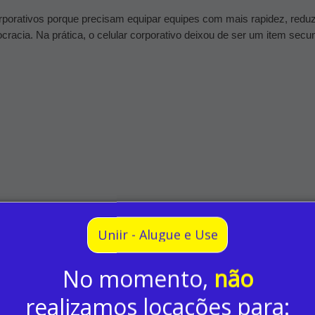
orativos porque precisam equipar equipes com mais rapidez, reduzir
cracia.
Na prática, o celular corporativo deixou de ser um item sec
Uniir - Alugue e Use
 aparelhos, maior é a necessidade de controle. Comprar celulares 
 surgem trocas, manutenções, perdas, aparelhos defasados e dema
No momento,
não
esso. A empresa deixa de pensar apenas em comprar equipamentos e
realizamos locações para: