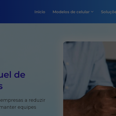
Inicio
Modelos de celular
Soluçõ
uel de
s
 empresas a reduzir
e manter equipes