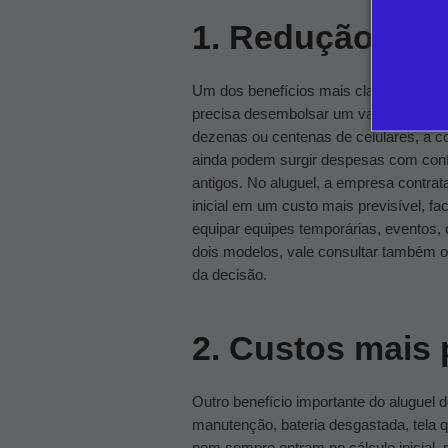
1. Redução de i
Um dos benefícios mais claros do alugue
precisa desembolsar um valor maior lo
dezenas ou centenas de celulares, a 
ainda podem surgir despesas com confi
antigos.
No aluguel, a empresa contrat
inicial em um custo mais previsível, fac
equipar equipes temporárias, eventos,
dois modelos, vale consultar também 
da decisão.
2. Custos mais 
Outro benefício importante do aluguel de
manutenção, bateria desgastada, tela q
nem sempre entram no cálculo inicial