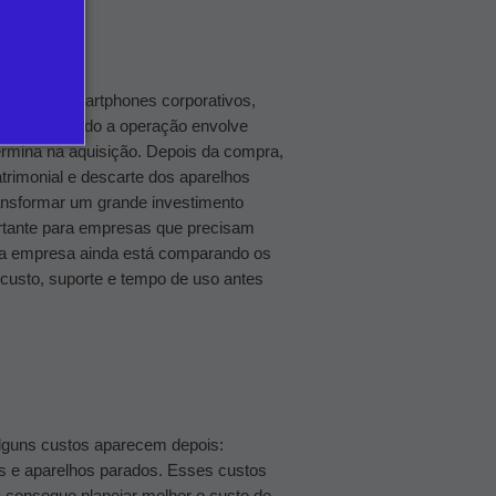
compra smartphones corporativos,
el. Mas, quando a operação envolve
ermina na aquisição. Depois da compra,
trimonial e descarte dos aparelhos
ransformar um grande investimento
rtante para empresas que precisam
a empresa ainda está comparando os
 custo, suporte e tempo de uso antes
lguns custos aparecem depois:
s e aparelhos parados.
Esses custos
 consegue planejar melhor o custo de